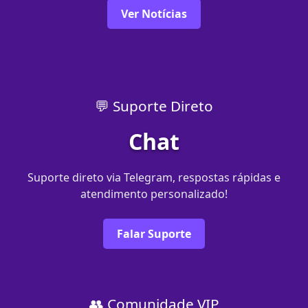
Ver Notícias
💬 Suporte Direto
Chat
Suporte direto via Telegram, respostas rápidas e
atendimento personalizado!
Falar Suporte
👥 Comunidade VIP