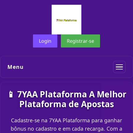
Login
Registrar-se
Menu
📱 7YAA Plataforma A Melhor
Plataforma de Apostas
Cadastre-se na 7YAA Plataforma para ganhar
bônus no cadastro e em cada recarga. Com a