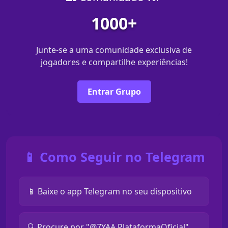
1000+
Junte-se a uma comunidade exclusiva de
jogadores e compartilhe experiências!
Entrar Grupo
📱 Como Seguir no Telegram
📱 Baixe o app Telegram no seu dispositivo
🔍 Procure por "@7YAA PlataformaOficial"