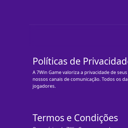
Políticas de Privacida
A 7Win Game valoriza a privacidade de seu
nossos canais de comunicação. Todos os dad
jogadores.
Termos e Condições