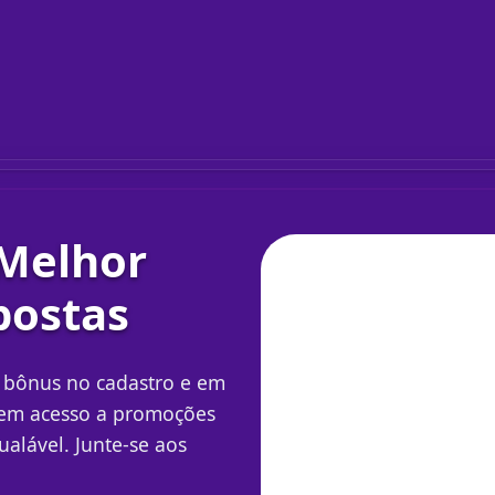
Melhor
postas
 bônus no cadastro e em
tem acesso a promoções
ualável. Junte-se aos