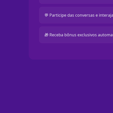
💬 Participe das conversas e interaj
🎁 Receba bônus exclusivos autom