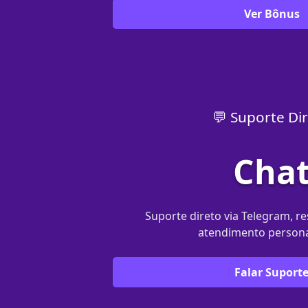
Ver Bônus
💬 Suporte Di
Cha
Suporte direto via Telegram, r
atendimento persona
Falar Suport