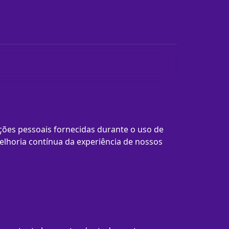
ções pessoais fornecidas durante o uso de
elhoria contínua da experiência de nossos