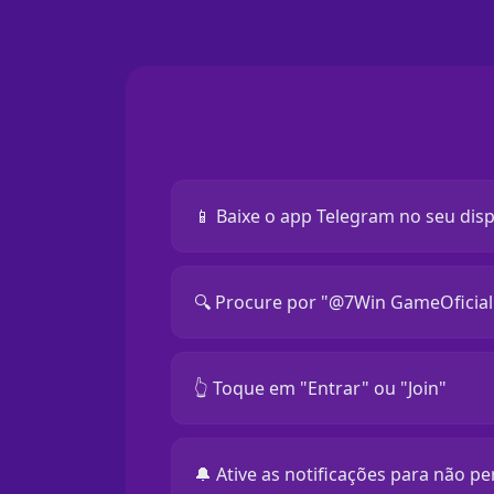
📱 Baixe o app Telegram no seu disp
🔍 Procure por "@7Win GameOficial
👆 Toque em "Entrar" ou "Join"
🔔 Ative as notificações para não p