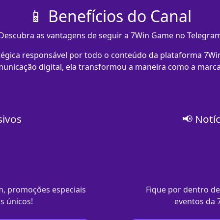
📱 Benefícios do Canal
Descubra as vantagens de seguir a 7Win Game no Telegra
ratégica responsável por todo o conteúdo da plataforma 7W
municação digital, ela transformou a maneira como a marca
sivos
📢 Notí
m, promoções especiais
Fique por dentro d
s únicos!
eventos da 