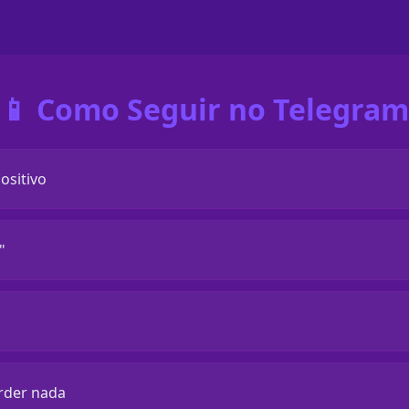
📱 Como Seguir no Telegram
ositivo
"
erder nada