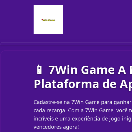
📱 7Win Game A 
Plataforma de A
Cadastre-se na 7Win Game para ganhar
cada recarga. Com a 7Win Game, você 
incríveis e uma experiência de jogo inig
vencedores agora!