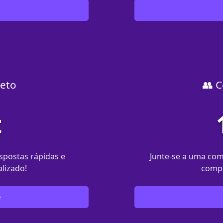
reto
👥 
t
espostas rápidas e
Junte-se a uma com
lizado!
compa
e