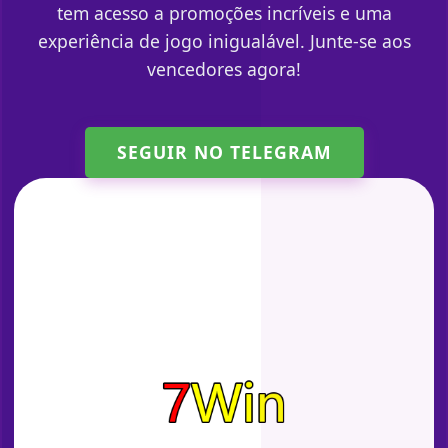
tem acesso a promoções incríveis e uma
experiência de jogo inigualável. Junte-se aos
vencedores agora!
SEGUIR NO TELEGRAM