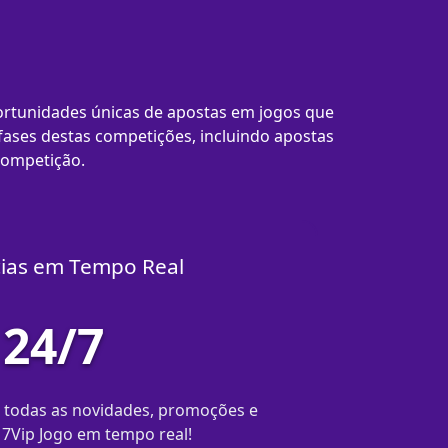
portunidades únicas de apostas em jogos que
ases destas competições, incluindo apostas
competição.
cias em Tempo Real
24/7
e todas as novidades, promoções e
 7Vip Jogo em tempo real!