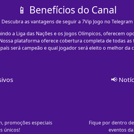
📱 Benefícios do Canal
Descubra as vantagens de seguir a 7Vip Jogo no Telegram
cluindo a Liga das Nações e os Jogos Olímpicos, oferecem o
ossa plataforma oferece cobertura completa de todas as f
 país será campeão e qual jogador será eleito o melhor da 
sivos
📢 Notí
m, promoções especiais
Fique por dentro d
s únicos!
eventos da