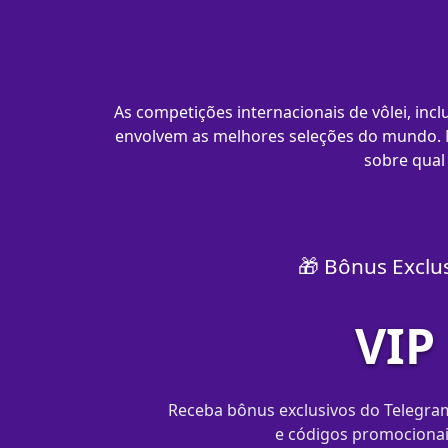
As competições internacionais de vôlei, in
envolvem as melhores seleções do mundo. N
sobre qual
🎁 Bônus Exclu
VIP
Receba bônus exclusivos do Telegra
e códigos promocionai