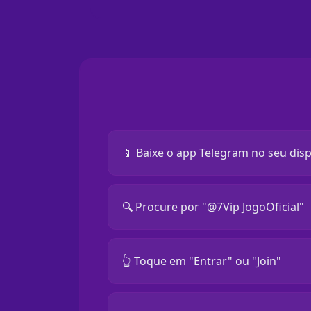
📱 Baixe o app Telegram no seu disp
🔍 Procure por "@7Vip JogoOficial"
👆 Toque em "Entrar" ou "Join"