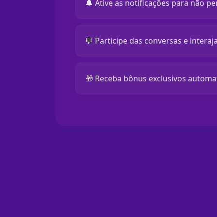
🔔 Ative as notificações para não p
💬 Participe das conversas e interaj
🎁 Receba bônus exclusivos autom