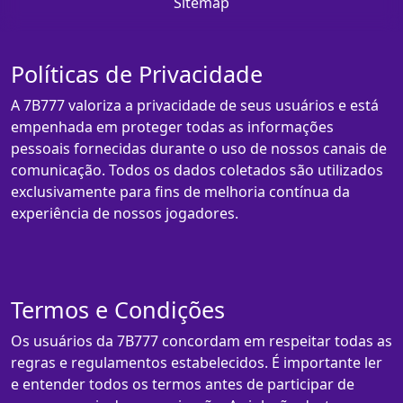
Sitemap
Políticas de Privacidade
A 7B777 valoriza a privacidade de seus usuários e está
empenhada em proteger todas as informações
pessoais fornecidas durante o uso de nossos canais de
comunicação. Todos os dados coletados são utilizados
exclusivamente para fins de melhoria contínua da
experiência de nossos jogadores.
Termos e Condições
Os usuários da 7B777 concordam em respeitar todas as
regras e regulamentos estabelecidos. É importante ler
e entender todos os termos antes de participar de