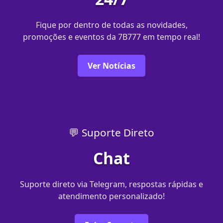
Fique por dentro de todas as novidades,
promoções e eventos da 7B777 em tempo real!
Ver Notícias
💬 Suporte Direto
Chat
Suporte direto via Telegram, respostas rápidas e
atendimento personalizado!