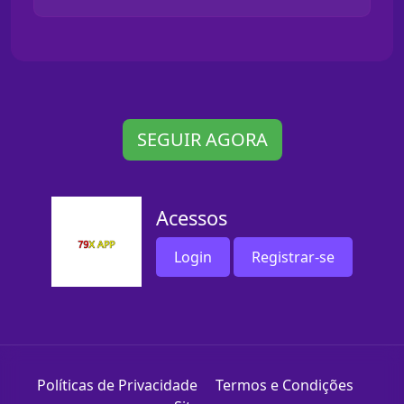
SEGUIR AGORA
Acessos
Login
Registrar-se
Políticas de Privacidade
Termos e Condições