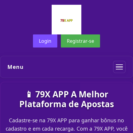
Login
Registrar-se
Menu
📱 79X APP A Melhor
Plataforma de Apostas
Cadastre-se na 79X APP para ganhar bônus no
cadastro e em cada recarga. Com a 79X APP, você