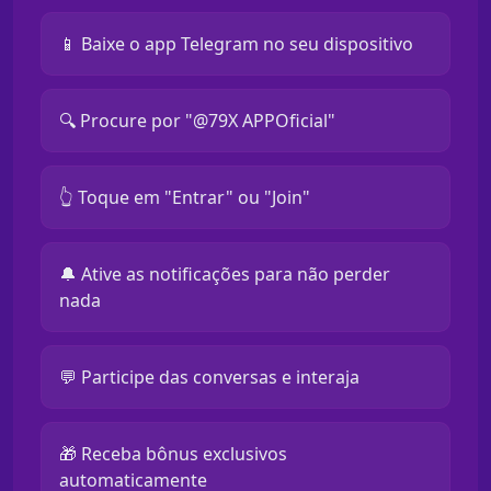
📱 Baixe o app Telegram no seu dispositivo
🔍 Procure por "@79X APPOficial"
👆 Toque em "Entrar" ou "Join"
🔔 Ative as notificações para não perder
nada
💬 Participe das conversas e interaja
🎁 Receba bônus exclusivos
automaticamente