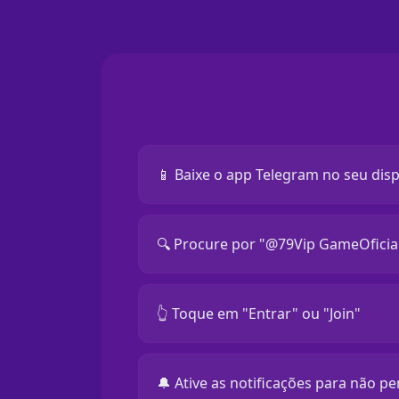
📱 Baixe o app Telegram no seu disp
🔍 Procure por "@79Vip GameOficia
👆 Toque em "Entrar" ou "Join"
🔔 Ative as notificações para não p