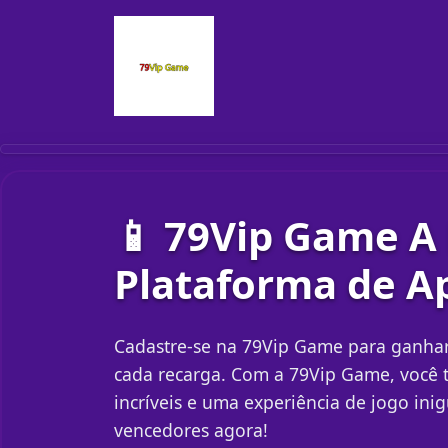
📱 79Vip Game A
Plataforma de A
Cadastre-se na 79Vip Game para ganha
cada recarga. Com a 79Vip Game, você
incríveis e uma experiência de jogo inig
vencedores agora!