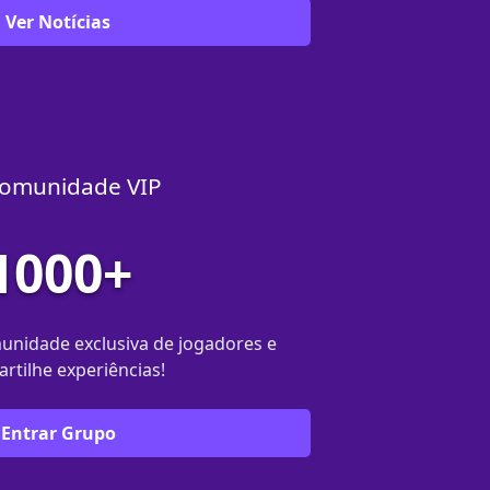
Ver Notícias
Comunidade VIP
1000+
unidade exclusiva de jogadores e
rtilhe experiências!
Entrar Grupo