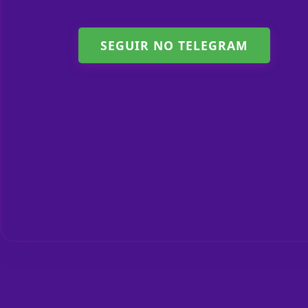
SEGUIR NO TELEGRAM