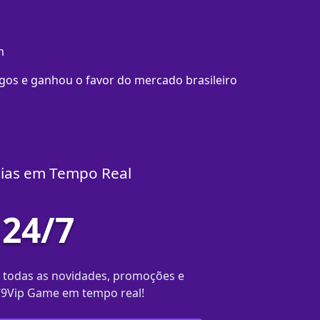
m
ogos e ganhou o favor do mercado brasileiro
cias em Tempo Real
24/7
e todas as novidades, promoções e
79Vip Game em tempo real!