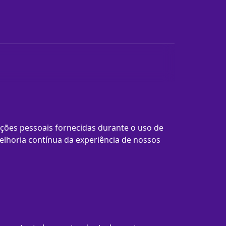
ções pessoais fornecidas durante o uso de
elhoria contínua da experiência de nossos