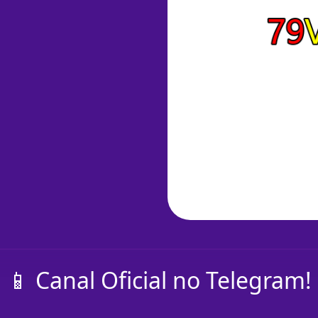
📱 Canal Oficial no Telegram!