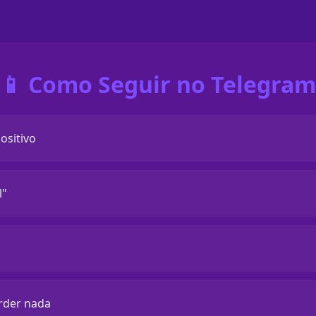
📱 Como Seguir no Telegram
ositivo
l"
erder nada