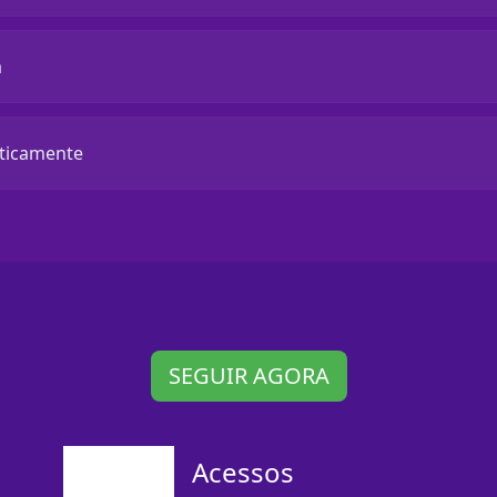
a
aticamente
SEGUIR AGORA
Acessos