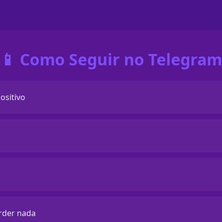
📱 Como Seguir no Telegram
ositivo
erder nada