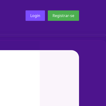
Login
Registrar-se