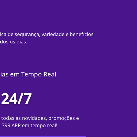
ca de segurança, variedade e benefícios
dos os dias:
cias em Tempo Real
24/7
e todas as novidades, promoções e
a 79R APP em tempo real!