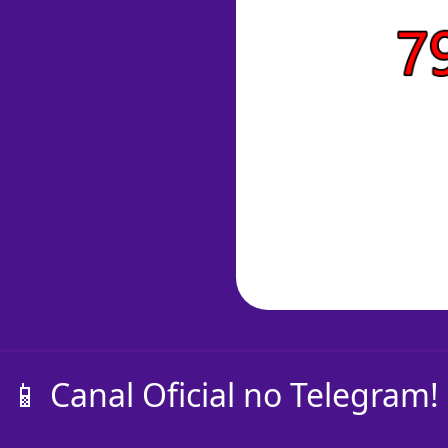
📱 Canal Oficial no Telegram!