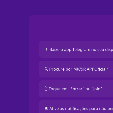
📱 Baixe o app Telegram no seu disp
🔍 Procure por "@79R APPOficial"
👆 Toque em "Entrar" ou "Join"
🔔 Ative as notificações para não p