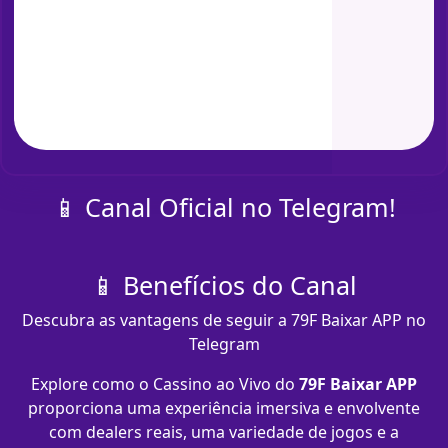
📱 Canal Oficial no Telegram!
📱 Benefícios do Canal
Descubra as vantagens de seguir a 79F Baixar APP no
Telegram
Explore como o Cassino ao Vivo do
79F Baixar APP
proporciona uma experiência imersiva e envolvente
com dealers reais, uma variedade de jogos e a