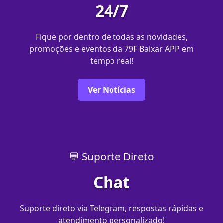
24/7
Fique por dentro de todas as novidades,
promoções e eventos da 79F Baixar APP em
tempo real!
Ver Notícias
💬 Suporte Direto
Chat
Suporte direto via Telegram, respostas rápidas e
atendimento personalizado!