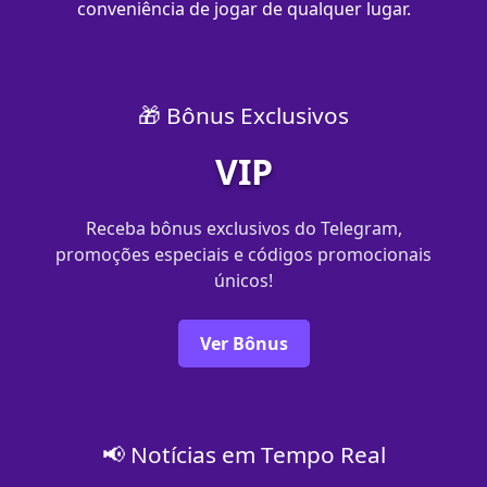
conveniência de jogar de qualquer lugar.
🎁 Bônus Exclusivos
VIP
Receba bônus exclusivos do Telegram,
promoções especiais e códigos promocionais
únicos!
Ver Bônus
📢 Notícias em Tempo Real