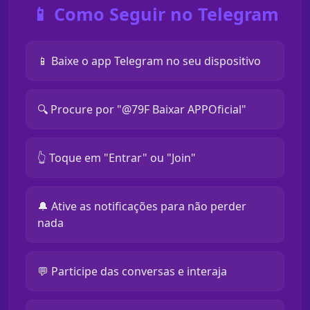
📱 Como Seguir no Telegram
📱 Baixe o app Telegram no seu dispositivo
🔍 Procure por "@79F Baixar APPOficial"
👆 Toque em "Entrar" ou "Join"
🔔 Ative as notificações para não perder
nada
💬 Participe das conversas e interaja