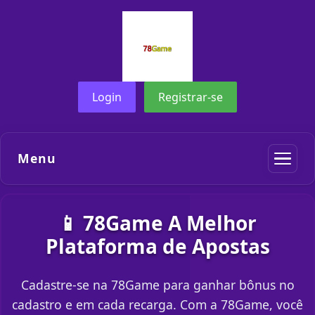
Login
Registrar-se
Menu
📱 78Game A Melhor
Plataforma de Apostas
Cadastre-se na 78Game para ganhar bônus no
cadastro e em cada recarga. Com a 78Game, você