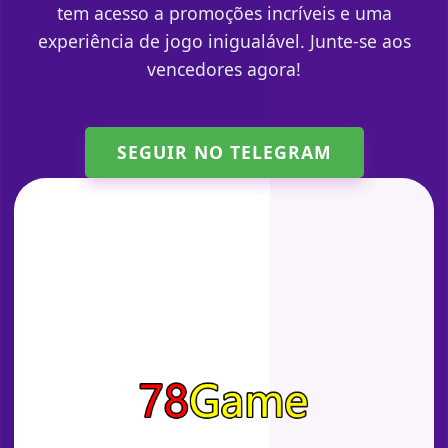
tem acesso a promoções incríveis e uma
experiência de jogo inigualável. Junte-se aos
vencedores agora!
SEGUIR NO TELEGRAM