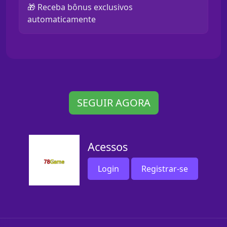
🎁 Receba bônus exclusivos
automaticamente
SEGUIR AGORA
Acessos
Login
Registrar-se