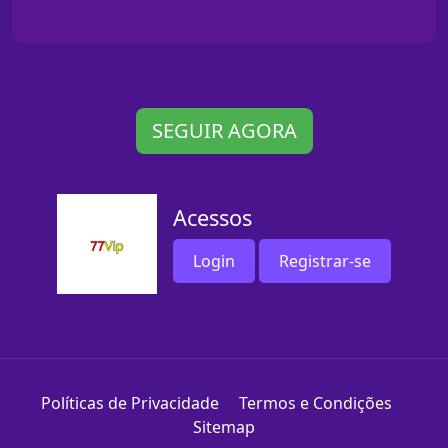
SEGUIR AGORA
Acessos
Login
Registrar-se
Políticas de Privacidade
Termos e Condições
Sitemap