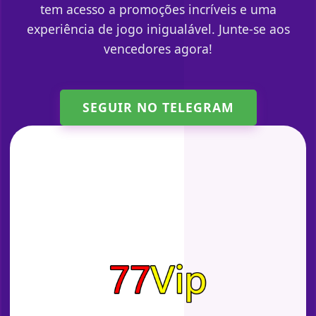
tem acesso a promoções incríveis e uma
experiência de jogo inigualável. Junte-se aos
vencedores agora!
SEGUIR NO TELEGRAM