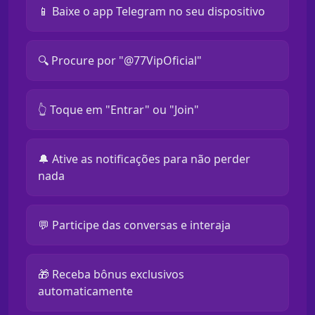
📱 Baixe o app Telegram no seu dispositivo
🔍 Procure por "@77VipOficial"
👆 Toque em "Entrar" ou "Join"
🔔 Ative as notificações para não perder
nada
💬 Participe das conversas e interaja
🎁 Receba bônus exclusivos
automaticamente