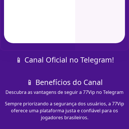
📱 Canal Oficial no Telegram!
📱 Benefícios do Canal
Descubra as vantagens de seguir a 77Vip no Telegram
Sempre priorizando a segurança dos usuários, a 77Vip
oferece uma plataforma justa e confiável para os
jogadores brasileiros.