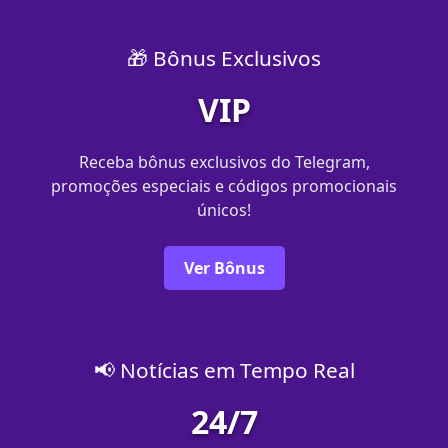
🎁 Bônus Exclusivos
VIP
Receba bônus exclusivos do Telegram,
promoções especiais e códigos promocionais
únicos!
Ver Bônus
📢 Notícias em Tempo Real
24/7