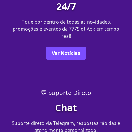
24/7
Fique por dentro de todas as novidades,
promoções e eventos da 777Slot Apk em tempo
real!
Ver Notícias
💬 Suporte Direto
Chat
Suporte direto via Telegram, respostas rápidas e
atendimento personalizado!