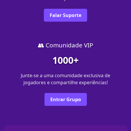
Falar Suporte
👥 Comunidade VIP
1000+
Junte-se a uma comunidade exclusiva de
jogadores e compartilhe experiências!
Entrar Grupo