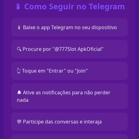
📱 Como Seguir no Telegram
📱 Baixe o app Telegram no seu dispositivo
🔍 Procure por "@777Slot ApkOficial"
👆 Toque em "Entrar" ou "Join"
🔔 Ative as notificações para não perder
nada
💬 Participe das conversas e interaja