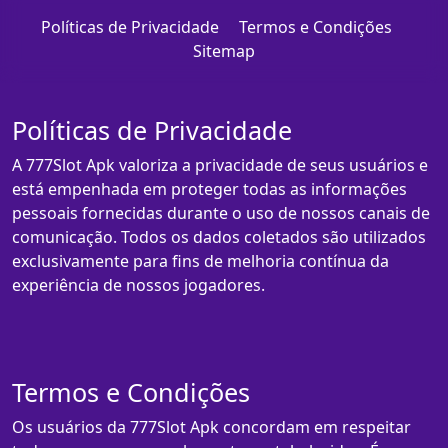
Políticas de Privacidade
Termos e Condições
Sitemap
Políticas de Privacidade
A 777Slot Apk valoriza a privacidade de seus usuários e
está empenhada em proteger todas as informações
pessoais fornecidas durante o uso de nossos canais de
comunicação. Todos os dados coletados são utilizados
exclusivamente para fins de melhoria contínua da
experiência de nossos jogadores.
Termos e Condições
Os usuários da 777Slot Apk concordam em respeitar