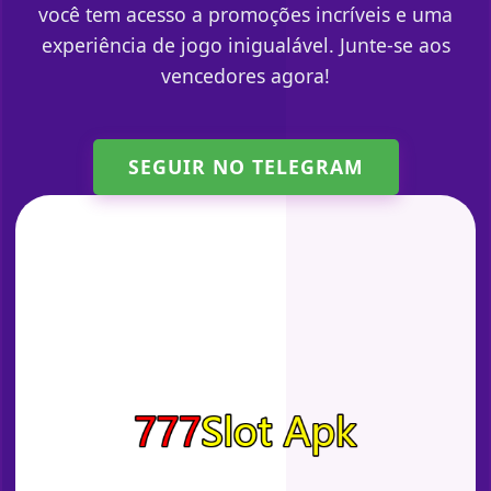
você tem acesso a promoções incríveis e uma
experiência de jogo inigualável. Junte-se aos
vencedores agora!
SEGUIR NO TELEGRAM