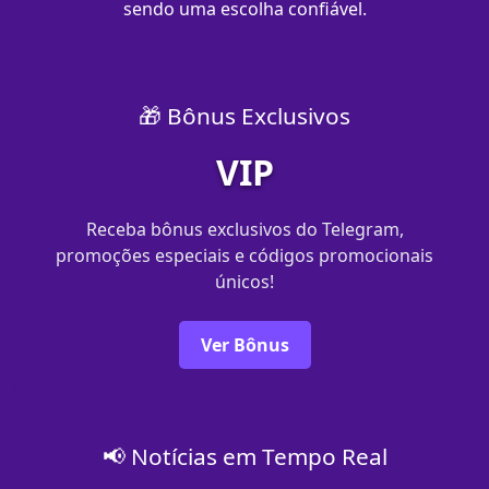
sendo uma escolha confiável.
🎁 Bônus Exclusivos
VIP
Receba bônus exclusivos do Telegram,
promoções especiais e códigos promocionais
únicos!
Ver Bônus
📢 Notícias em Tempo Real