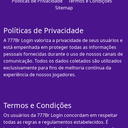
Políticas de Privacidade
Termos e Condições
Sitemap
Políticas de Privacidade
A 777Br Login valoriza a privacidade de seus usuários e
está empenhada em proteger todas as informações
pessoais fornecidas durante o uso de nossos canais de
comunicação. Todos os dados coletados são utilizados
exclusivamente para fins de melhoria contínua da
experiência de nossos jogadores.
Termos e Condições
Os usuários da 777Br Login concordam em respeitar
todas as regras e regulamentos estabelecidos. É