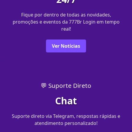
Fique por dentro de todas as novidades,
promoções e eventos da 777Br Login em tempo
real!
Ver Notícias
💬 Suporte Direto
Chat
Suporte direto via Telegram, respostas rápidas e
atendimento personalizado!