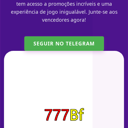
tem acesso a promoções incríveis e uma
experiência de jogo inigualável. Junte-se aos
vencedores agora!
SEGUIR NO TELEGRAM