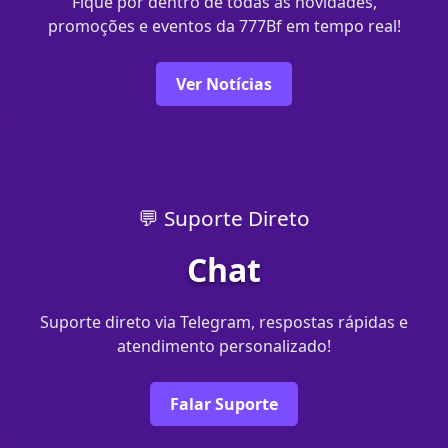
Fique por dentro de todas as novidades,
promoções e eventos da 777Bf em tempo real!
Ver Notícias
💬 Suporte Direto
Chat
Suporte direto via Telegram, respostas rápidas e
atendimento personalizado!
Falar Suporte