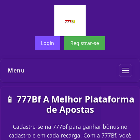
Login
Registrar-se
Menu
📱 777Bf A Melhor Plataforma
de Apostas
Cadastre-se na 777Bf para ganhar bônus no
cadastro e em cada recarga. Com a 777Bf, você