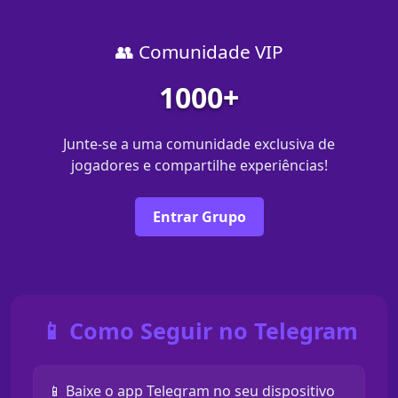
👥 Comunidade VIP
1000+
Junte-se a uma comunidade exclusiva de
jogadores e compartilhe experiências!
Entrar Grupo
📱 Como Seguir no Telegram
📱 Baixe o app Telegram no seu dispositivo