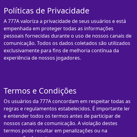
Políticas de Privacidade
A 777A valoriza a privacidade de seus usuários e está
empenhada em proteger todas as informações
pessoais fornecidas durante o uso de nossos canais de
comunicação. Todos os dados coletados são utilizados
exclusivamente para fins de melhoria contínua da
experiência de nossos jogadores.
Termos e Condições
Os usuários da 777A concordam em respeitar todas as
regras e regulamentos estabelecidos. É importante ler
e entender todos os termos antes de participar de
nossos canais de comunicação. A violação destes
termos pode resultar em penalizações ou na