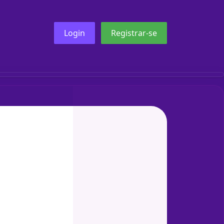
Login
Registrar-se