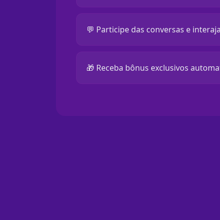
💬 Participe das conversas e interaj
🎁 Receba bônus exclusivos autom