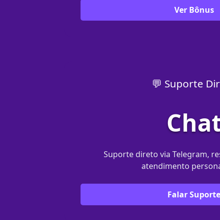
Ver Bônus
💬 Suporte Di
Cha
Suporte direto via Telegram, r
atendimento persona
Falar Suport