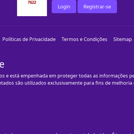
Login
Registrar-se
Políticas de Privacidade
Termos e Condições
Sitemap
de
rios e está empenhada em proteger todas as informações p
tados são utilizados exclusivamente para fins de melhoria