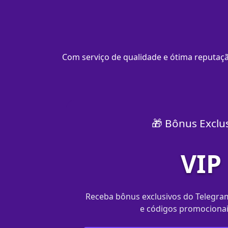
Com serviço de qualidade e ótima reputaçã
🎁 Bônus Exclu
VIP
Receba bônus exclusivos do Telegra
e códigos promocionai