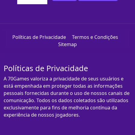
Políticas de Privacidade
Termos e Condições
Sitemap
Políticas de Privacidade
A 70Games valoriza a privacidade de seus usuários e
está empenhada em proteger todas as informações
pessoais fornecidas durante o uso de nossos canais de
comunicação. Todos os dados coletados são utilizados
exclusivamente para fins de melhoria contínua da
experiência de nossos jogadores.