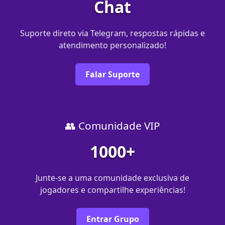
Chat
Suporte direto via Telegram, respostas rápidas e
atendimento personalizado!
Falar Suporte
👥 Comunidade VIP
1000+
Junte-se a uma comunidade exclusiva de
jogadores e compartilhe experiências!
Entrar Grupo