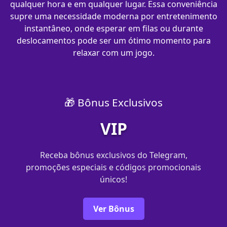
qualquer hora e em qualquer lugar. Essa conveniência
supre uma necessidade moderna por entretenimento
instantâneo, onde esperar em filas ou durante
deslocamentos pode ser um ótimo momento para
relaxar com um jogo.
🎁 Bônus Exclusivos
VIP
Receba bônus exclusivos do Telegram,
promoções especiais e códigos promocionais
únicos!
Ver Bônus