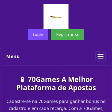
Login
Registrar-se
Menu
📱 70Games A Melhor
Plataforma de Apostas
Cadastre-se na 70Games para ganhar bônus no
cadastro e em cada recarga. Com a 70Games,