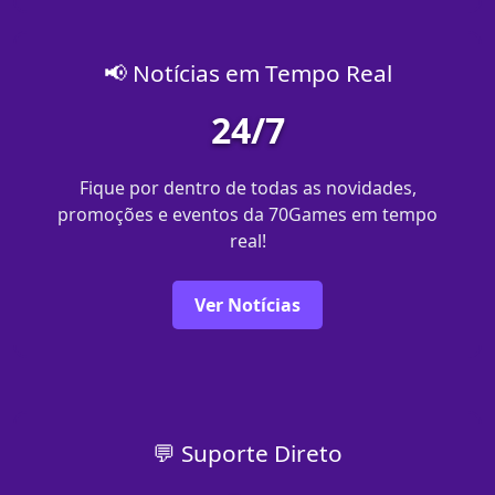
📢 Notícias em Tempo Real
24/7
Fique por dentro de todas as novidades,
promoções e eventos da 70Games em tempo
real!
Ver Notícias
💬 Suporte Direto