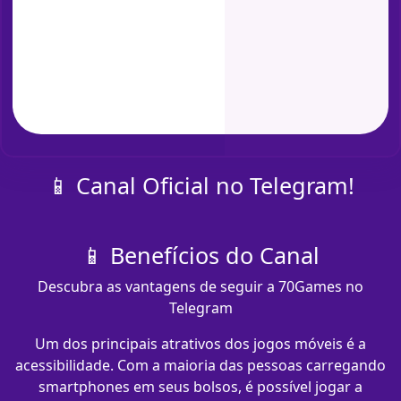
📱 Canal Oficial no Telegram!
📱 Benefícios do Canal
Descubra as vantagens de seguir a 70Games no
Telegram
Um dos principais atrativos dos jogos móveis é a
acessibilidade. Com a maioria das pessoas carregando
smartphones em seus bolsos, é possível jogar a