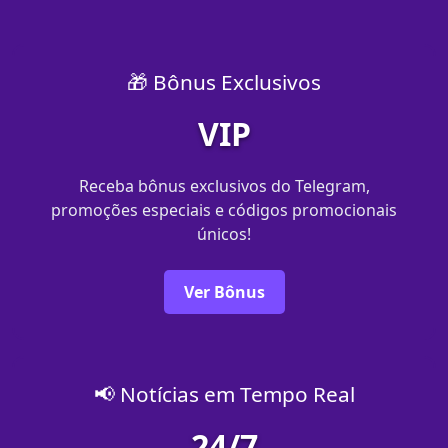
🎁 Bônus Exclusivos
VIP
Receba bônus exclusivos do Telegram,
promoções especiais e códigos promocionais
únicos!
Ver Bônus
📢 Notícias em Tempo Real
24/7