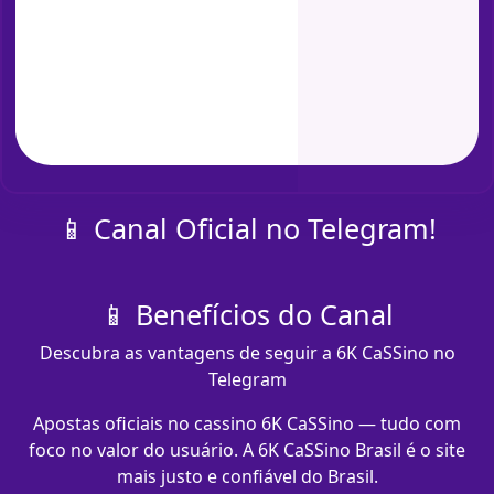
📱 Canal Oficial no Telegram!
📱 Benefícios do Canal
Descubra as vantagens de seguir a 6K CaSSino no
Telegram
Apostas oficiais no cassino 6K CaSSino — tudo com
foco no valor do usuário. A 6K CaSSino Brasil é o site
mais justo e confiável do Brasil.