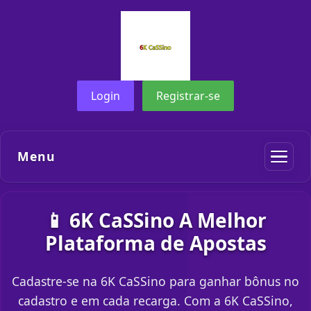
Login
Registrar-se
Menu
📱 6K CaSSino A Melhor
Plataforma de Apostas
Cadastre-se na 6K CaSSino para ganhar bônus no
cadastro e em cada recarga. Com a 6K CaSSino,