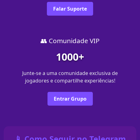
Falar Suporte
👥 Comunidade VIP
1000+
Junte-se a uma comunidade exclusiva de
jogadores e compartilhe experiências!
Entrar Grupo
📱 Como Seguir no Telegram