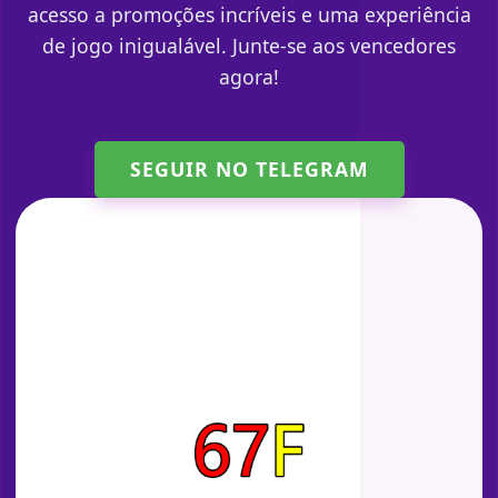
acesso a promoções incríveis e uma experiência
de jogo inigualável. Junte-se aos vencedores
agora!
SEGUIR NO TELEGRAM