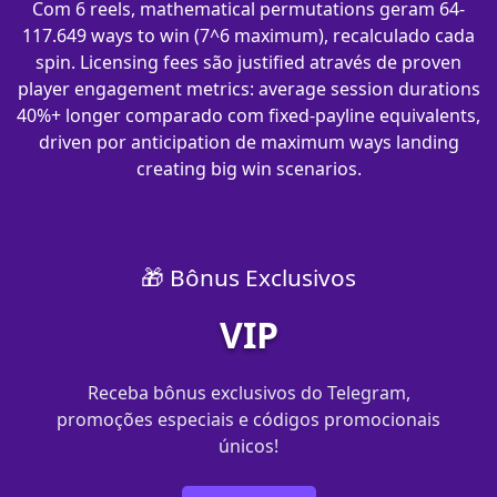
Com 6 reels, mathematical permutations geram 64-
117.649 ways to win (7^6 maximum), recalculado cada
spin. Licensing fees são justified através de proven
player engagement metrics: average session durations
40%+ longer comparado com fixed-payline equivalents,
driven por anticipation de maximum ways landing
creating big win scenarios.
🎁 Bônus Exclusivos
VIP
Receba bônus exclusivos do Telegram,
promoções especiais e códigos promocionais
únicos!