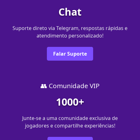
Chat
Suporte direto via Telegram, respostas rápidas e
atendimento personalizado!
Falar Suporte
👥 Comunidade VIP
1000+
Junte-se a uma comunidade exclusiva de
jogadores e compartilhe experiências!