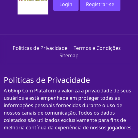
Login
Registrar-se
Políticas de Privacidade
Termos e Condições
Sitemap
Políticas de Privacidade
A 66Vip Com Plataforma valoriza a privacidade de seus
usuários e está empenhada em proteger todas as
informações pessoais fornecidas durante o uso de
nossos canais de comunicação. Todos os dados
coletados são utilizados exclusivamente para fins de
melhoria contínua da experiência de nossos jogadores.