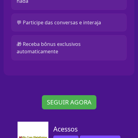
nada
💬 Participe das conversas e interaja
🎁 Receba bônus exclusivos
automaticamente
SEGUIR AGORA
Acessos