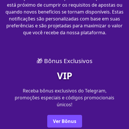
está próximo de cumprir os requisitos de apostas ou
quando novos benefícios se tornam disponíveis. Estas
notificações são personalizadas com base em suas
preferências e são projetadas para maximizar o valor
que você recebe da nossa plataforma.
🎁 Bônus Exclusivos
VIP
Receba bônus exclusivos do Telegram,
promoções especiais e códigos promocionais
únicos!
Ver Bônus