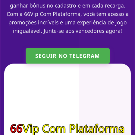
ganhar bônus no cadastro e em cada recarga.
Com a 66Vip Com Plataforma, você tem acesso a
promoções incríveis e uma experiência de jogo
inigualável. Junte-se aos vencedores agora!
SEGUIR NO TELEGRAM