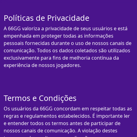
Políticas de Privacidade
A 66GG valoriza a privacidade de seus usuários e está
empenhada em proteger todas as informações
pessoais fornecidas durante o uso de nossos canais de
comunicação. Todos os dados coletados são utilizados
exclusivamente para fins de melhoria contínua da
experiência de nossos jogadores.
Termos e Condições
Os usuários da 66GG concordam em respeitar todas as
regras e regulamentos estabelecidos. É importante ler
e entender todos os termos antes de participar de
nossos canais de comunicação. A violação destes