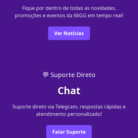
Fique por dentro de todas as novidades,
promoções e eventos da 66GG em tempo real!
Ver Notícias
💬 Suporte Direto
Chat
Suporte direto via Telegram, respostas rápidas e
atendimento personalizado!
Falar Suporte