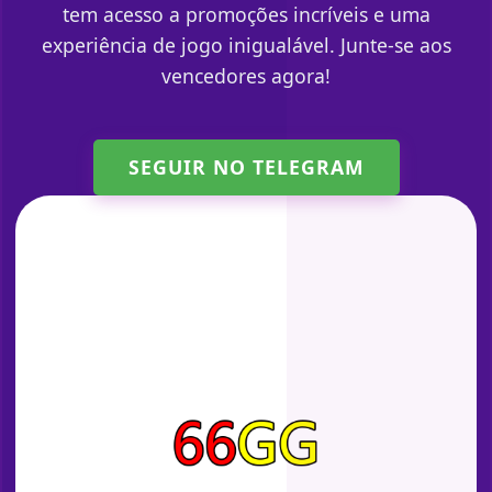
tem acesso a promoções incríveis e uma
experiência de jogo inigualável. Junte-se aos
vencedores agora!
SEGUIR NO TELEGRAM