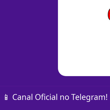
📱 Canal Oficial no Telegram!