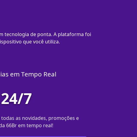
m tecnologia de ponta. A plataforma foi
positivo que você utiliza.
cias em Tempo Real
24/7
e todas as novidades, promoções e
da 66Br em tempo real!