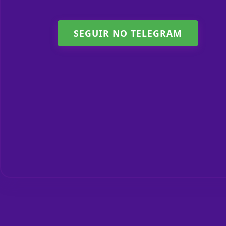
SEGUIR NO TELEGRAM