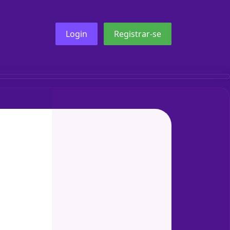
Login
Registrar-se