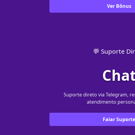
Ver Bônus
💬 Suporte Di
Cha
Suporte direto via Telegram, r
atendimento persona
Falar Suport