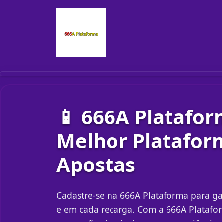
📱 666A Platafo
Melhor Platafor
Apostas
Cadastre-se na 666A Plataforma para g
e em cada recarga. Com a 666A Platafo