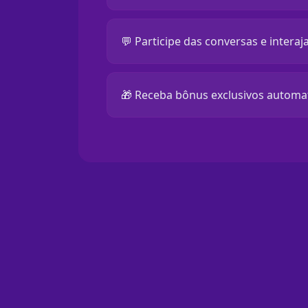
💬 Participe das conversas e interaj
🎁 Receba bônus exclusivos autom