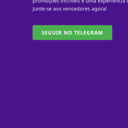
promoções incríveis e uma experiência d
Junte-se aos vencedores agora!
SEGUIR NO TELEGRAM