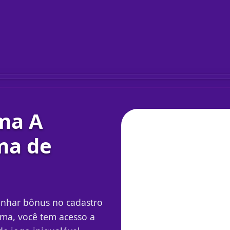
rma A
ma de
anhar bônus no cadastro
rma, você tem acesso a