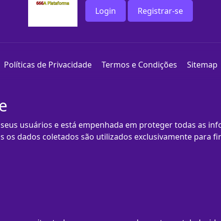
Login
Registrar-se
Políticas de Privacidade
Termos e Condições
Sitemap
de
e seus usuários e está empenhada em proteger todas as in
 os dados coletados são utilizados exclusivamente para fi