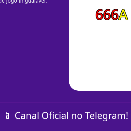
e jogo inigualável.
📱 Canal Oficial no Telegram!