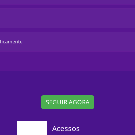
a
aticamente
SEGUIR AGORA
Acessos