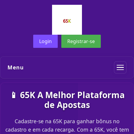
Login
Registrar-se
Menu
📱 65K A Melhor Plataforma
de Apostas
Cadastre-se na 65K para ganhar bônus no
cadastro e em cada recarga. Com a 65K, você tem