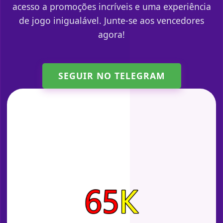
acesso a promoções incríveis e uma experiência
de jogo inigualável. Junte-se aos vencedores
agora!
SEGUIR NO TELEGRAM