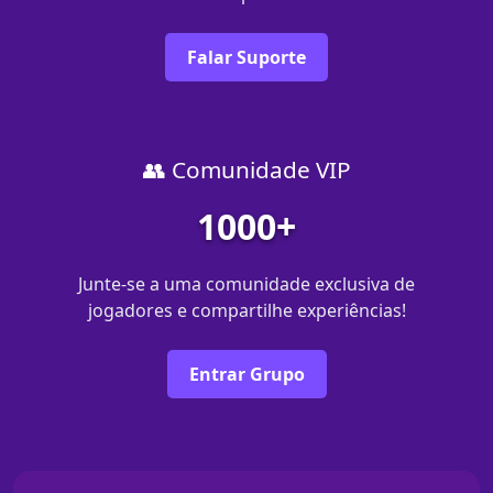
Falar Suporte
👥 Comunidade VIP
1000+
Junte-se a uma comunidade exclusiva de
jogadores e compartilhe experiências!
Entrar Grupo