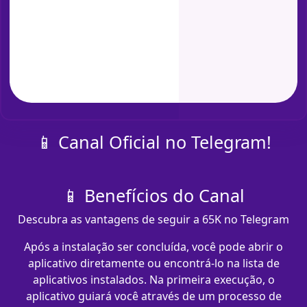
📱 Canal Oficial no Telegram!
📱 Benefícios do Canal
Descubra as vantagens de seguir a 65K no Telegram
Após a instalação ser concluída, você pode abrir o
aplicativo diretamente ou encontrá-lo na lista de
aplicativos instalados. Na primeira execução, o
aplicativo guiará você através de um processo de