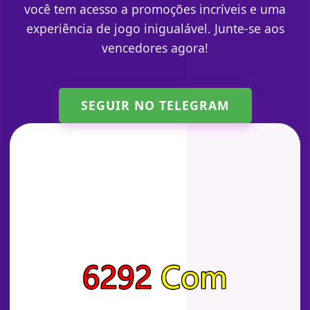
você tem acesso a promoções incríveis e uma
experiência de jogo inigualável. Junte-se aos
vencedores agora!
SEGUIR NO TELEGRAM