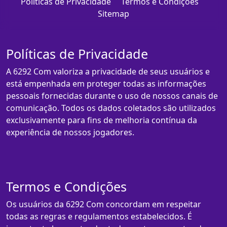
Políticas de Privacidade
Termos e Condições
Sitemap
Políticas de Privacidade
A 6292 Com valoriza a privacidade de seus usuários e
está empenhada em proteger todas as informações
pessoais fornecidas durante o uso de nossos canais de
comunicação. Todos os dados coletados são utilizados
exclusivamente para fins de melhoria contínua da
experiência de nossos jogadores.
Termos e Condições
Os usuários da 6292 Com concordam em respeitar
todas as regras e regulamentos estabelecidos. É