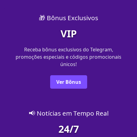
🎁 Bônus Exclusivos
VIP
Receba bônus exclusivos do Telegram,
promoções especiais e códigos promocionais
únicos!
Ver Bônus
📢 Notícias em Tempo Real
24/7