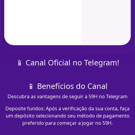
📱 Canal Oficial no Telegram!
📱 Benefícios do Canal
Descubra as vantagens de seguir a 59H no Telegram
Deposite fundos: Após a verificação da sua conta, faça
um depósito selecionando seu método de pagamento
preferido para começar a jogar no 59H.