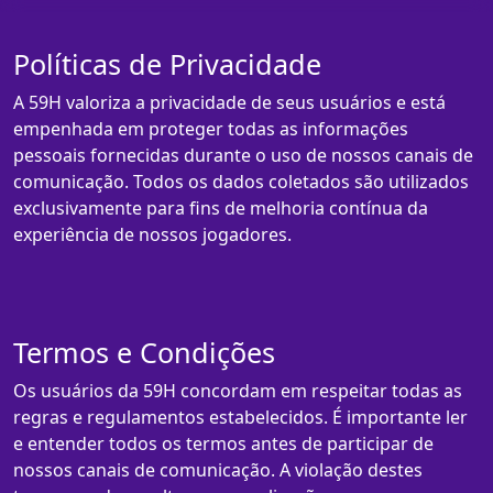
Políticas de Privacidade
A 59H valoriza a privacidade de seus usuários e está
empenhada em proteger todas as informações
pessoais fornecidas durante o uso de nossos canais de
comunicação. Todos os dados coletados são utilizados
exclusivamente para fins de melhoria contínua da
experiência de nossos jogadores.
Termos e Condições
Os usuários da 59H concordam em respeitar todas as
regras e regulamentos estabelecidos. É importante ler
e entender todos os termos antes de participar de
nossos canais de comunicação. A violação destes