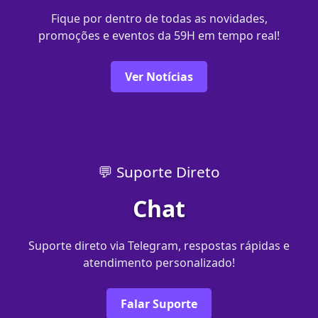
Fique por dentro de todas as novidades,
promoções e eventos da 59H em tempo real!
Ver Notícias
💬 Suporte Direto
Chat
Suporte direto via Telegram, respostas rápidas e
atendimento personalizado!
Falar Suporte