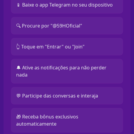
📱 Baixe o app Telegram no seu dispositivo
🔍 Procure por "@59HOficial"
👆 Toque em "Entrar" ou "Join"
🔔 Ative as notificações para não perder
nada
💬 Participe das conversas e interaja
🎁 Receba bônus exclusivos
automaticamente