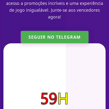
acesso a promoções incríveis e uma experiência
de jogo inigualável. Junte-se aos vencedores
agora!
SEGUIR NO TELEGRAM