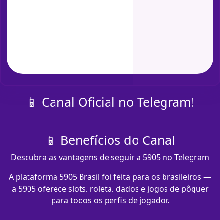
📱 Canal Oficial no Telegram!
📱 Benefícios do Canal
Descubra as vantagens de seguir a 5905 no Telegram
A plataforma 5905 Brasil foi feita para os brasileiros —
a 5905 oferece slots, roleta, dados e jogos de pôquer
para todos os perfis de jogador.