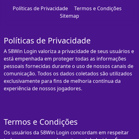
Políticas de Privacidade
Termos e Condições
Sitemap
Políticas de Privacidade
A 58Win Login valoriza a privacidade de seus usuários e
está empenhada em proteger todas as informações
pessoais fornecidas durante o uso de nossos canais de
comunicação. Todos os dados coletados são utilizados
exclusivamente para fins de melhoria contínua da
experiência de nossos jogadores.
Termos e Condições
Os usuários da 58Win Login concordam em respeitar