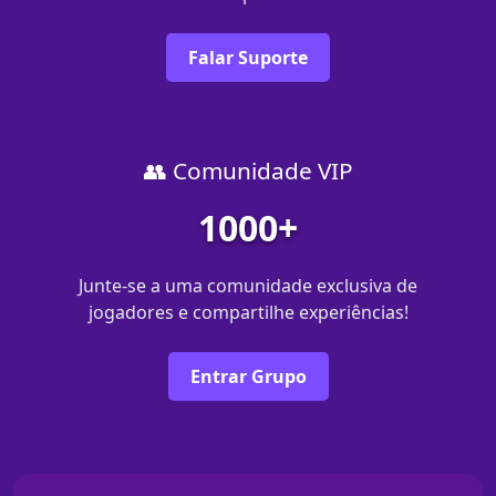
Falar Suporte
👥 Comunidade VIP
1000+
Junte-se a uma comunidade exclusiva de
jogadores e compartilhe experiências!
Entrar Grupo