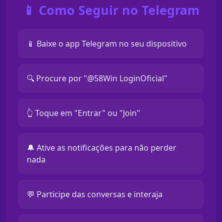
📱 Como Seguir no Telegram
📱 Baixe o app Telegram no seu dispositivo
🔍 Procure por "@58Win LoginOficial"
👆 Toque em "Entrar" ou "Join"
🔔 Ative as notificações para não perder
nada
💬 Participe das conversas e interaja