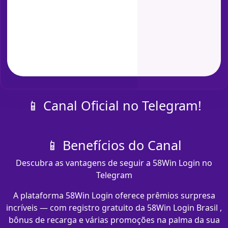
📱 Canal Oficial no Telegram!
📱 Benefícios do Canal
Descubra as vantagens de seguir a 58Win Login no
Telegram
A plataforma 58Win Login oferece prêmios surpresa
incríveis — com registro gratuito da 58Win Login Brasil ,
bônus de recarga e várias promoções na palma da sua