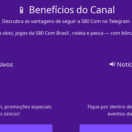
📱 Benefícios do Canal
Descubra as vantagens de seguir a 580 Com no Telegram
 slots, jogos da 580 Com Brasil , roleta e pesca — com bô
sivos
📢 Notí
m, promoções especiais
Fique por dentro d
s únicos!
eventos da