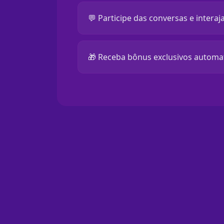
💬 Participe das conversas e interaj
🎁 Receba bônus exclusivos autom