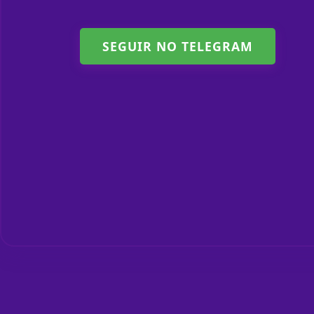
SEGUIR NO TELEGRAM