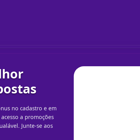
lhor
postas
ônus no cadastro e em
m acesso a promoções
ualável. Junte-se aos