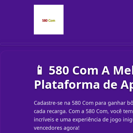
📱 580 Com A Me
Plataforma de A
Cadastre-se na 580 Com para ganhar b
cada recarga. Com a 580 Com, você te
incríveis e uma experiência de jogo inig
vencedores agora!