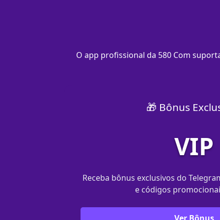
O app profissional da 580 Com suporta
🎁 Bônus Exclu
VIP
Receba bônus exclusivos do Telegra
e códigos promocionai
Ver Bônus