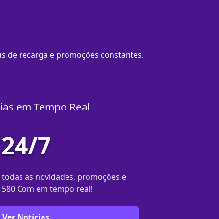
nus de recarga e promoções constantes.
cias em Tempo Real
24/7
e todas as novidades, promoções e
 580 Com em tempo real!
Ver Notícias