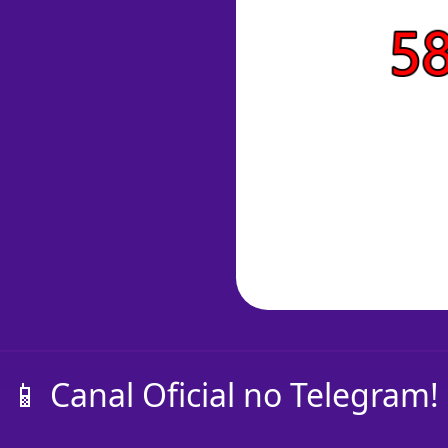
📱 Canal Oficial no Telegram!