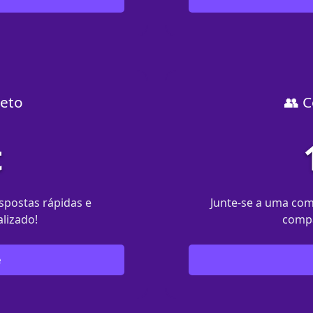
reto
👥 
t
espostas rápidas e
Junte-se a uma com
lizado!
compa
e