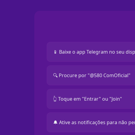
📱 Baixe o app Telegram no seu disp
🔍 Procure por "@580 ComOficial"
👆 Toque em "Entrar" ou "Join"
🔔 Ative as notificações para não p