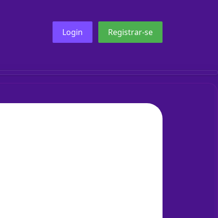
Login
Registrar-se