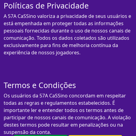
Políticas de Privacidade
A 57A CaSSino valoriza a privacidade de seus usuários e
está empenhada em proteger todas as informações
pessoais fornecidas durante o uso de nossos canais de
comunicação. Todos os dados coletados são utilizados
exclusivamente para fins de melhoria contínua da
experiência de nossos jogadores.
Termos e Condições
Os usuários da 57A CaSSino concordam em respeitar
todas as regras e regulamentos estabelecidos. É
importante ler e entender todos os termos antes de
participar de nossos canais de comunicação. A violação
destes termos pode resultar em penalizações ou na
suspensão da conta.