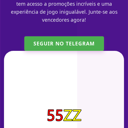
tem acesso a promoções incríveis e uma
experiência de jogo inigualável. Junte-se aos
vencedores agora!
SEGUIR NO TELEGRAM