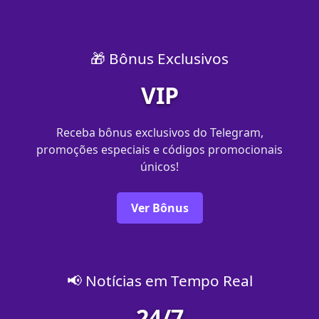
🎁 Bônus Exclusivos
VIP
Receba bônus exclusivos do Telegram,
promoções especiais e códigos promocionais
únicos!
Ver Bônus
📢 Notícias em Tempo Real
24/7