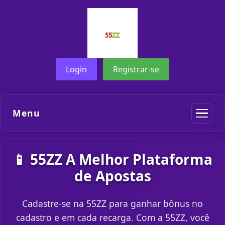
Login
Registrar-se
Menu
📱 55ZZ A Melhor Plataforma
de Apostas
Cadastre-se na 55ZZ para ganhar bônus no
cadastro e em cada recarga. Com a 55ZZ, você