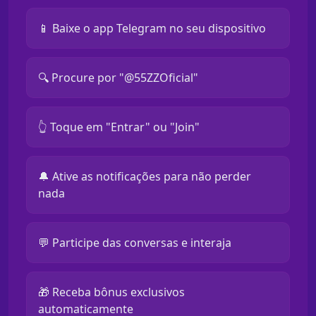
📱 Baixe o app Telegram no seu dispositivo
🔍 Procure por "@55ZZOficial"
👆 Toque em "Entrar" ou "Join"
🔔 Ative as notificações para não perder
nada
💬 Participe das conversas e interaja
🎁 Receba bônus exclusivos
automaticamente