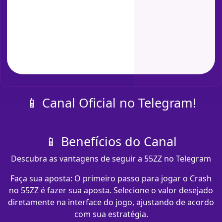
📱 Canal Oficial no Telegram!
📱 Benefícios do Canal
Descubra as vantagens de seguir a 55ZZ no Telegram
Faça sua aposta: O primeiro passo para jogar o Crash
no 55ZZ é fazer sua aposta. Selecione o valor desejado
diretamente na interface do jogo, ajustando de acordo
com sua estratégia.