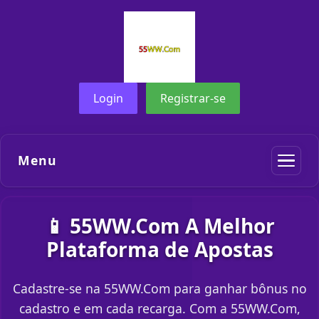
Login
Registrar-se
Menu
📱 55WW.Com A Melhor
Plataforma de Apostas
Cadastre-se na 55WW.Com para ganhar bônus no
cadastro e em cada recarga. Com a 55WW.Com,