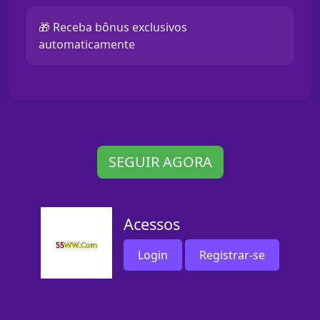
🎁 Receba bônus exclusivos
automaticamente
SEGUIR AGORA
Acessos
Login
Registrar-se