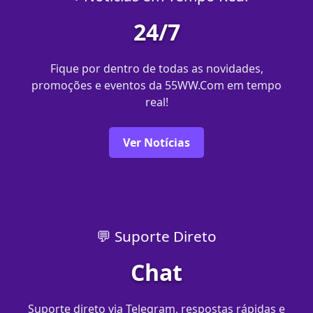
24/7
Fique por dentro de todas as novidades,
promoções e eventos da 55WW.Com em tempo
real!
Ver Notícias
💬 Suporte Direto
Chat
Suporte direto via Telegram, respostas rápidas e