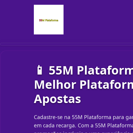
📱 55M Platafor
Melhor Platafor
Apostas
Cadastre-se na 55M Plataforma para ga
em cada recarga. Com a 55M Plataforma