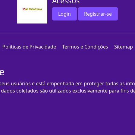
Acessos
Login
Registrar-se
Políticas de Privacidade
Termos e Condições
Sitemap
de
e seus usuários e está empenhada em proteger todas as inf
dados coletados são utilizados exclusivamente para fins d