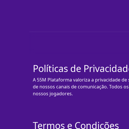
Políticas de Privacida
A 55M Plataforma valoriza a privacidade d
de nossos canais de comunicação. Todos os 
nossos jogadores.
Termos e Condições