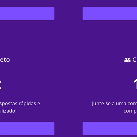
reto
👥 
t
espostas rápidas e
Junte-se a uma com
lizado!
compa
e