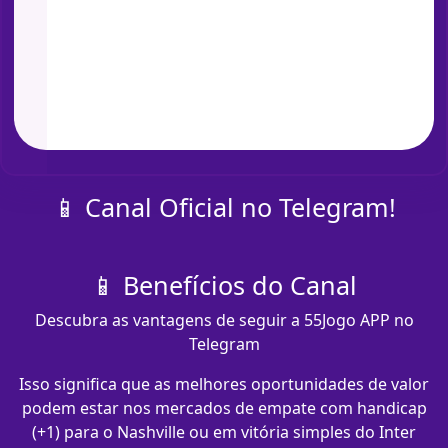
📱 Canal Oficial no Telegram!
📱 Benefícios do Canal
Descubra as vantagens de seguir a 55Jogo APP no
Telegram
Isso significa que as melhores oportunidades de valor
podem estar nos mercados de empate com handicap
(+1) para o Nashville ou em vitória simples do Inter