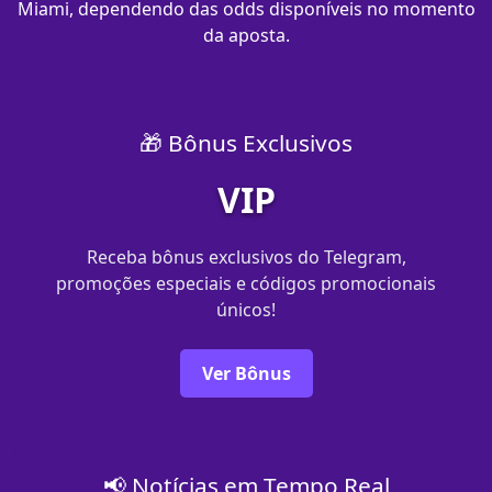
Miami, dependendo das odds disponíveis no momento
da aposta.
🎁 Bônus Exclusivos
VIP
Receba bônus exclusivos do Telegram,
promoções especiais e códigos promocionais
únicos!
Ver Bônus
📢 Notícias em Tempo Real