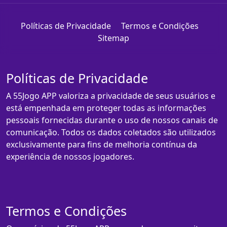
Políticas de Privacidade
Termos e Condições
Sitemap
Políticas de Privacidade
A 55Jogo APP valoriza a privacidade de seus usuários e
está empenhada em proteger todas as informações
pessoais fornecidas durante o uso de nossos canais de
comunicação. Todos os dados coletados são utilizados
exclusivamente para fins de melhoria contínua da
experiência de nossos jogadores.
Termos e Condições