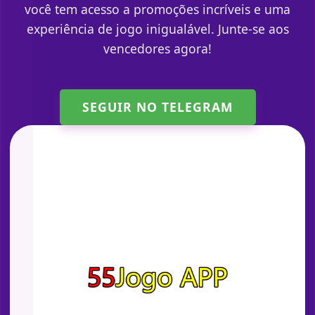
você tem acesso a promoções incríveis e uma
experiência de jogo inigualável. Junte-se aos
vencedores agora!
SEGUIR NO TELEGRAM