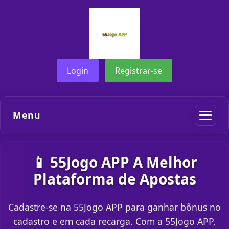
Login
Registrar-se
Menu
📱 55Jogo APP A Melhor
Plataforma de Apostas
Cadastre-se na 55Jogo APP para ganhar bônus no
cadastro e em cada recarga. Com a 55Jogo APP,