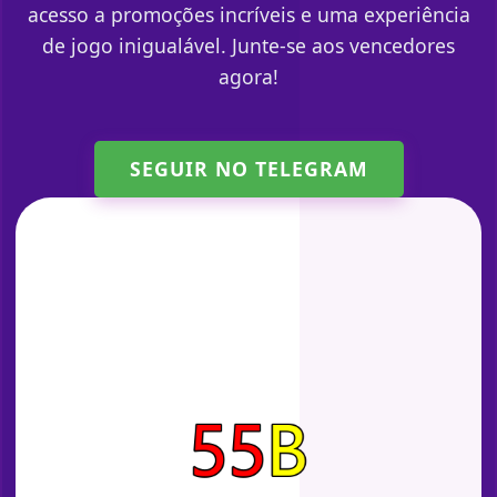
acesso a promoções incríveis e uma experiência
de jogo inigualável. Junte-se aos vencedores
agora!
SEGUIR NO TELEGRAM