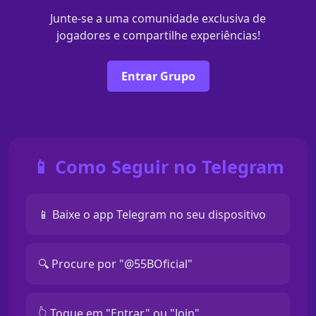
Junte-se a uma comunidade exclusiva de
jogadores e compartilhe experiências!
Entrar Grupo
📱 Como Seguir no Telegram
📱 Baixe o app Telegram no seu dispositivo
🔍 Procure por "@55BOficial"
👆 Toque em "Entrar" ou "Join"