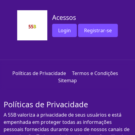
Acessos
Login
Registrar-se
Políticas de Privacidade
Termos e Condições
Sitemap
Políticas de Privacidade
A 55B valoriza a privacidade de seus usuários e está
empenhada em proteger todas as informações
pessoais fornecidas durante o uso de nossos canais de