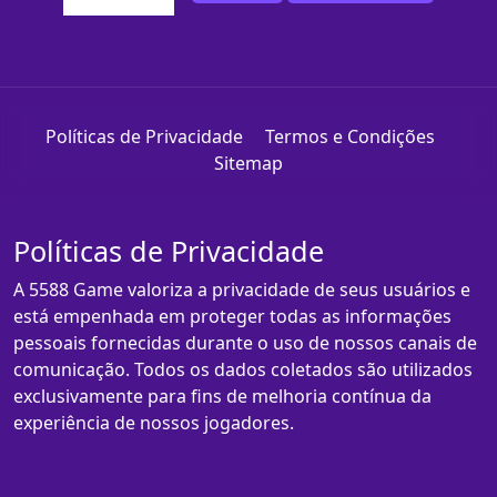
Políticas de Privacidade
Termos e Condições
Sitemap
Políticas de Privacidade
A 5588 Game valoriza a privacidade de seus usuários e
está empenhada em proteger todas as informações
pessoais fornecidas durante o uso de nossos canais de
comunicação. Todos os dados coletados são utilizados
exclusivamente para fins de melhoria contínua da
experiência de nossos jogadores.