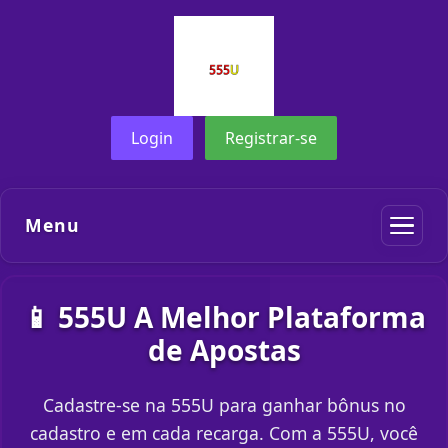
Login
Registrar-se
Menu
📱 555U A Melhor Plataforma
de Apostas
Cadastre-se na 555U para ganhar bônus no
cadastro e em cada recarga. Com a 555U, você