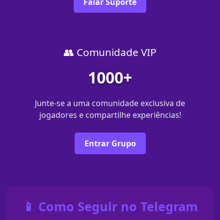
Falar Suporte
👥 Comunidade VIP
1000+
Junte-se a uma comunidade exclusiva de
jogadores e compartilhe experiências!
Entrar Grupo
📱 Como Seguir no Telegram