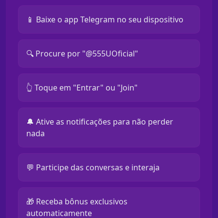
📱 Baixe o app Telegram no seu dispositivo
🔍 Procure por "@555UOficial"
👆 Toque em "Entrar" ou "Join"
🔔 Ative as notificações para não perder
nada
💬 Participe das conversas e interaja
🎁 Receba bônus exclusivos
automaticamente