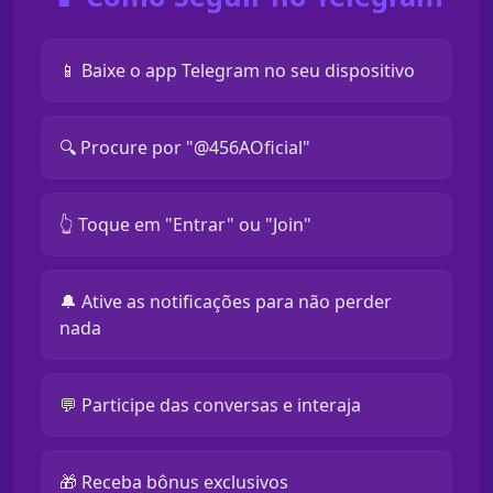
📱 Baixe o app Telegram no seu dispositivo
🔍 Procure por "@456AOficial"
👆 Toque em "Entrar" ou "Join"
🔔 Ative as notificações para não perder
nada
💬 Participe das conversas e interaja
🎁 Receba bônus exclusivos