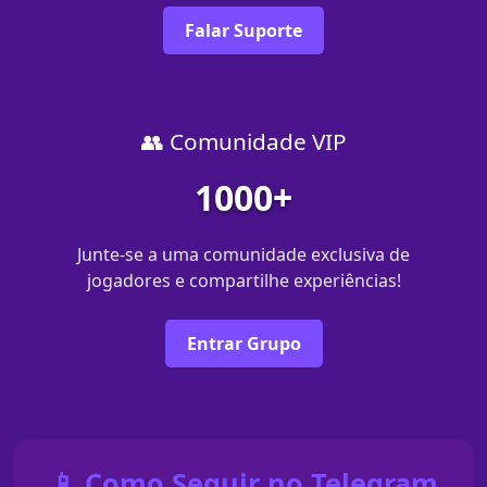
Falar Suporte
👥 Comunidade VIP
1000+
Junte-se a uma comunidade exclusiva de
jogadores e compartilhe experiências!
Entrar Grupo
📱 Como Seguir no Telegram