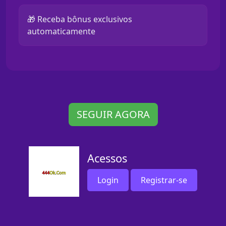
🎁 Receba bônus exclusivos
automaticamente
SEGUIR AGORA
Acessos
Login
Registrar-se