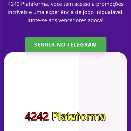
4242 Plataforma, você tem acesso a promoções
incríveis e uma experiência de jogo inigualável.
Junte-se aos vencedores agora!
SEGUIR NO TELEGRAM