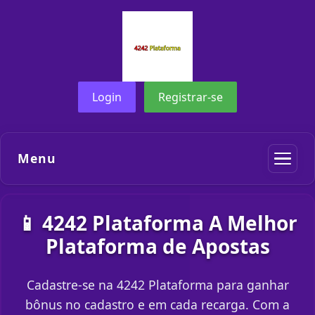
Login
Registrar-se
Menu
📱 4242 Plataforma A Melhor
Plataforma de Apostas
Cadastre-se na 4242 Plataforma para ganhar
bônus no cadastro e em cada recarga. Com a