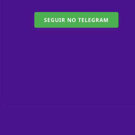
SEGUIR NO TELEGRAM