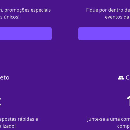
m, promoções especiais
Fique por dentro d
s únicos!
eventos da
reto
👥 
t
espostas rápidas e
Junte-se a uma com
lizado!
compa