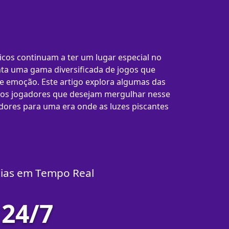
icos continuam a ter um lugar especial no
enta uma gama diversificada de jogos que
 e emoção. Este artigo explora algumas das
ra os jogadores que desejam mergulhar nesse
dores para uma era onde as luzes piscantes
cias em Tempo Real
24/7