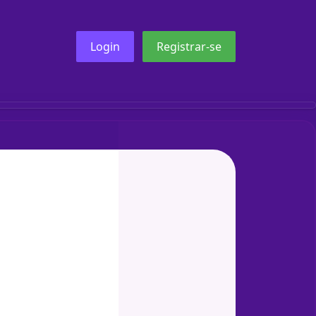
Login
Registrar-se