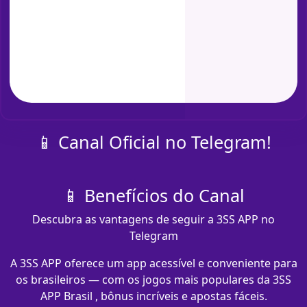
📱 Canal Oficial no Telegram!
📱 Benefícios do Canal
Descubra as vantagens de seguir a 3SS APP no
Telegram
A 3SS APP oferece um app acessível e conveniente para
os brasileiros — com os jogos mais populares da 3SS
APP Brasil , bônus incríveis e apostas fáceis.