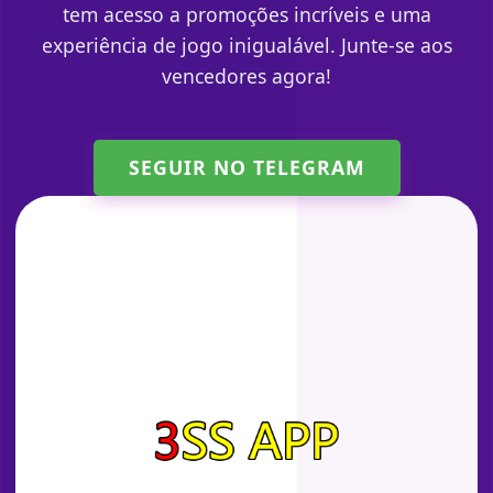
tem acesso a promoções incríveis e uma
experiência de jogo inigualável. Junte-se aos
vencedores agora!
SEGUIR NO TELEGRAM