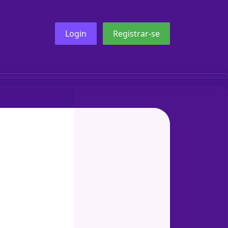
Login
Registrar-se