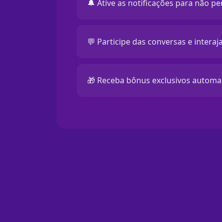
🔔 Ative as notificações para não p
💬 Participe das conversas e interaj
🎁 Receba bônus exclusivos autom