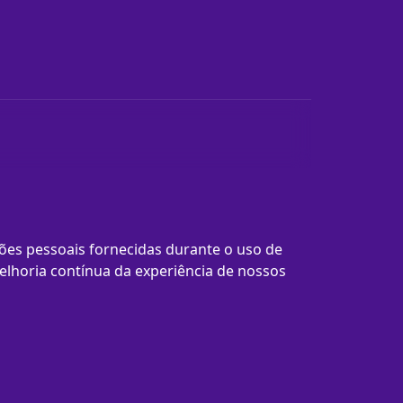
ões pessoais fornecidas durante o uso de
elhoria contínua da experiência de nossos