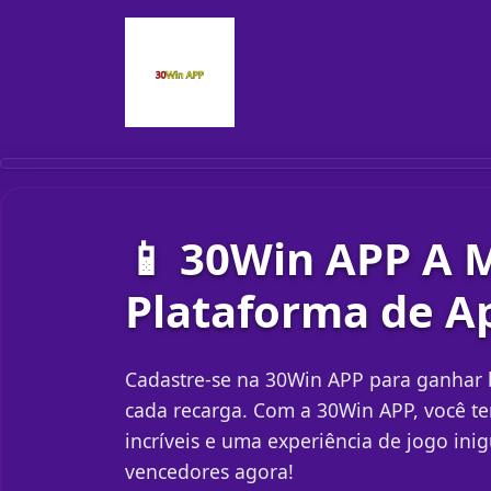
📱 30Win APP A 
Plataforma de A
Cadastre-se na 30Win APP para ganhar 
cada recarga. Com a 30Win APP, você t
incríveis e uma experiência de jogo inig
vencedores agora!