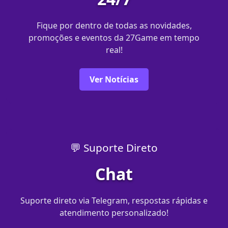
Fique por dentro de todas as novidades,
promoções e eventos da 27Game em tempo
real!
Ver Notícias
💬 Suporte Direto
Chat
Suporte direto via Telegram, respostas rápidas e
atendimento personalizado!