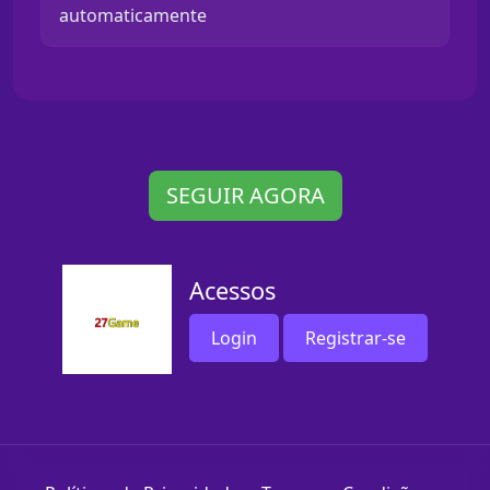
automaticamente
SEGUIR AGORA
Acessos
Login
Registrar-se