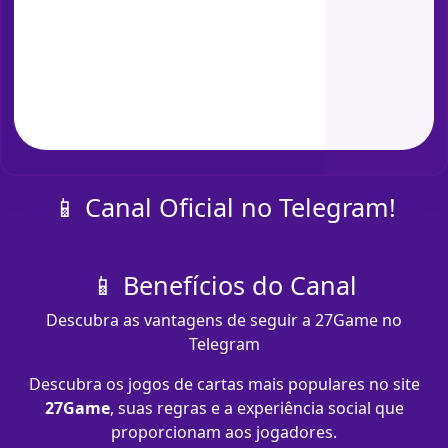
📱 Canal Oficial no Telegram!
📱 Benefícios do Canal
Descubra as vantagens de seguir a 27Game no
Telegram
Descubra os jogos de cartas mais populares no site
27Game
, suas regras e a experiência social que
proporcionam aos jogadores.