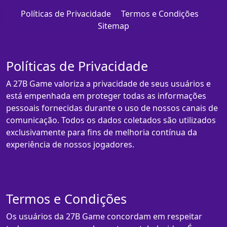
Políticas de Privacidade
Termos e Condições
Sitemap
Políticas de Privacidade
A 27B Game valoriza a privacidade de seus usuários e
está empenhada em proteger todas as informações
pessoais fornecidas durante o uso de nossos canais de
comunicação. Todos os dados coletados são utilizados
exclusivamente para fins de melhoria contínua da
experiência de nossos jogadores.
Termos e Condições
Os usuários da 27B Game concordam em respeitar