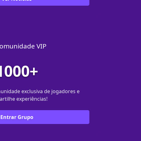
Comunidade VIP
1000+
unidade exclusiva de jogadores e
rtilhe experiências!
Entrar Grupo