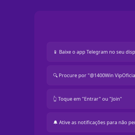
📱 Baixe o app Telegram no seu disp
🔍 Procure por "@1400Win VipOficia
👆 Toque em "Entrar" ou "Join"
🔔 Ative as notificações para não p