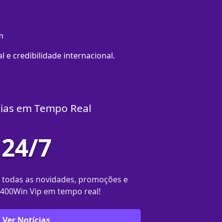
m
 e credibilidade internacional.
cias em Tempo Real
24/7
e todas as novidades, promoções e
1400Win Vip em tempo real!
Ver Notícias