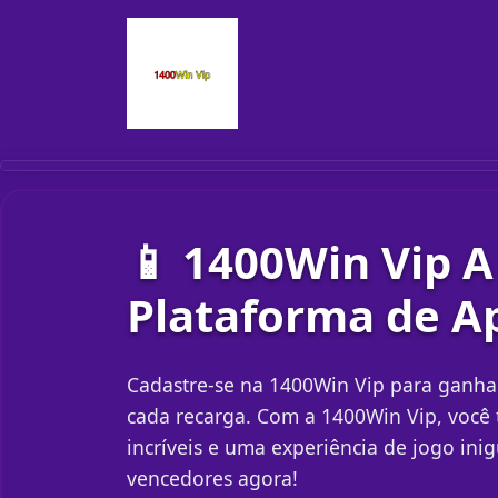
📱 1400Win Vip 
Plataforma de A
Cadastre-se na 1400Win Vip para ganha
cada recarga. Com a 1400Win Vip, você
incríveis e uma experiência de jogo inig
vencedores agora!