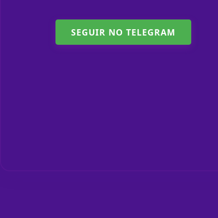
SEGUIR NO TELEGRAM