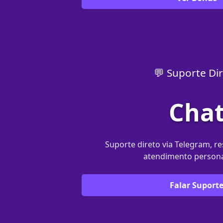
💬 Suporte Di
Cha
Suporte direto via Telegram, r
atendimento persona
Falar Suport