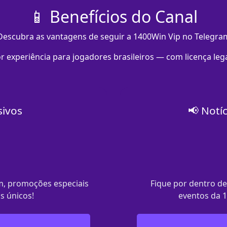
📱 Benefícios do Canal
Descubra as vantagens de seguir a 1400Win Vip no Telegra
 experiência para jogadores brasileiros — com licença legal
sivos
📢 Notí
m, promoções especiais
Fique por dentro d
s únicos!
eventos da 