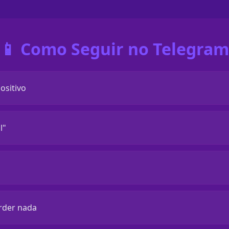
📱 Como Seguir no Telegram
ositivo
l"
erder nada