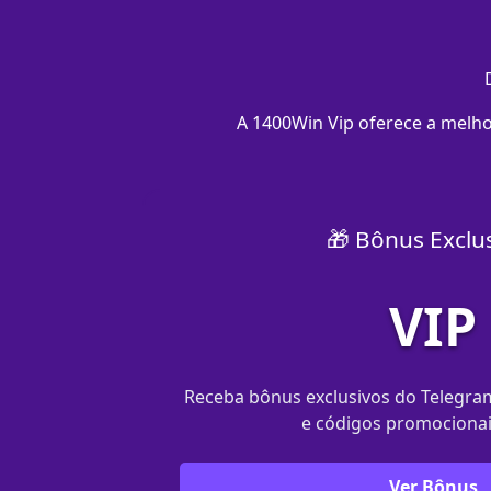
A 1400Win Vip oferece a melhor
🎁 Bônus Exclu
VIP
Receba bônus exclusivos do Telegra
e códigos promocionai
Ver Bônus