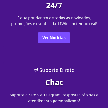
24/7
Fique por dentro de todas as novidades,
promoções e eventos da 11Win em tempo real!
Ver Notícias
💬 Suporte Direto
Chat
Suporte direto via Telegram, respostas rápidas e
atendimento personalizado!