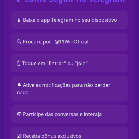
📱 Baixe o app Telegram no seu dispositivo
🔍 Procure por "@11WinOficial"
👆 Toque em "Entrar" ou "Join"
🔔 Ative as notificações para não perder
nada
💬 Participe das conversas e interaja
🎁 Receba bônus exclusivos