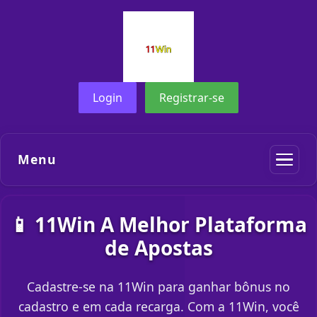
Login
Registrar-se
Menu
📱 11Win A Melhor Plataforma
de Apostas
Cadastre-se na 11Win para ganhar bônus no
cadastro e em cada recarga. Com a 11Win, você