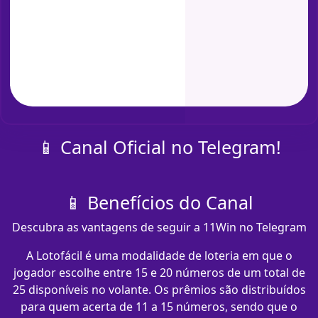
📱 Canal Oficial no Telegram!
📱 Benefícios do Canal
Descubra as vantagens de seguir a 11Win no Telegram
A Lotofácil é uma modalidade de loteria em que o
jogador escolhe entre 15 e 20 números de um total de
25 disponíveis no volante. Os prêmios são distribuídos
para quem acerta de 11 a 15 números, sendo que o